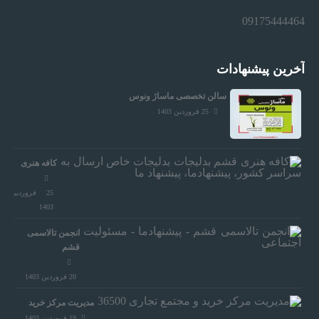
09175444464
ه
ا
آخرین پیشنهادات
سالن تخصصی ماساژ ونوس
د
25 فروردین 1403
م
کافه هنری
ا
25 فروردین
1403
انجمن تالاسمی
،
قشم
20 فروردین 1403
پ
مدیریت مرکز خرید
19 فروردین 1403