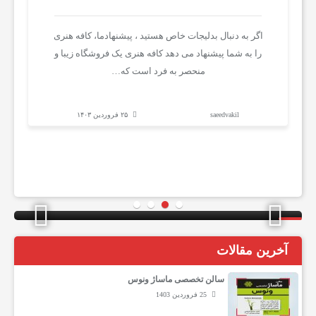
م
اگر به دنبال بدلیجات خاص هستید ، پیشنهادما، کافه هنری
را به شما پیشنهاد می دهد کافه هنری یک فروشگاه زیبا و
ا
منحصر به فرد است که…
پ
saeedvakil
۲۵ فروردین ۱۴۰۳
ز
ش
تبلیغات در پیشنهادما
تب
ک
آخرین مقالات
ی
سالن تخصصی ماساژ ونوس
25 فروردین 1403
و