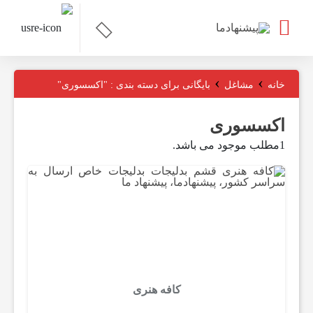
ت
›
›
خانه
مشاغل
بایگانی برای دسته بندی : "اکسسوری"
م
اکسسوری
1مطلب موجود می باشد.
ا
س
ب
ا
کافه هنری