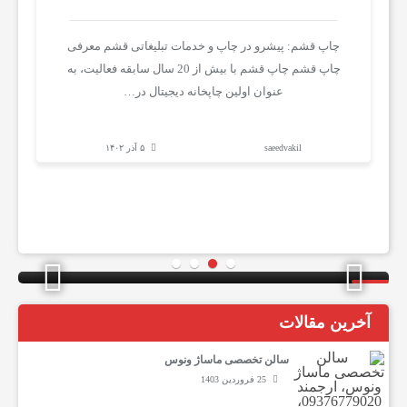
م
چاپ قشم: پیشرو در چاپ و خدمات تبلیغاتی قشم معرفی
چاپ قشم چاپ قشم با بیش از 20 سال سابقه فعالیت، به
ا
عنوان اولین چاپخانه دیجیتال در…
پ
saeedvakil
۵ آذر ۱۴۰۲
ز
ش
تبلیغات در پیشنهادما
تب
ک
آخرین مقالات
ی
سالن تخصصی ماساژ ونوس
25 فروردین 1403
و