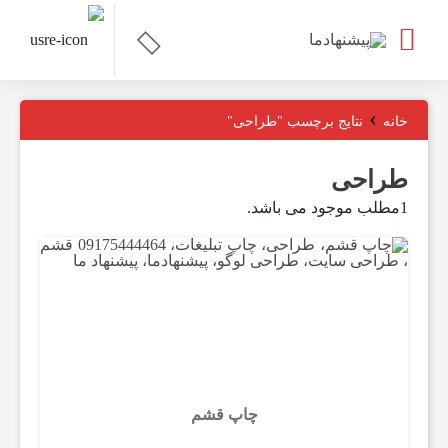
ت
›
خانه
نتایج برچسب "طراحی"
م
طراحی
1مطلب موجود می باشد.
ا
س
ب
ا
چاپ قشم