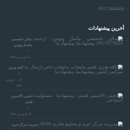
09175444464
ه
ا
آخرین پیشنهادات
سالن تخصصی
د
ماساژ ونوس
25 فروردین 1403
م
کافه هنری
ا
25 فروردین
1403
انجمن تالاسمی
،
قشم
پ
20 فروردین 1403
مدیریت مرکز خرید