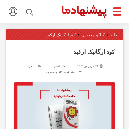
ت
›
›
خانه
کالا و محصول
کود ارگانیک ارکید
م
کود ارگانیک ارکید
ا
۱۹ فروردین ۱۴۰۳
0نظر
813 بازدید
دسته بندی :
کالا و محصول
س
ب
ا