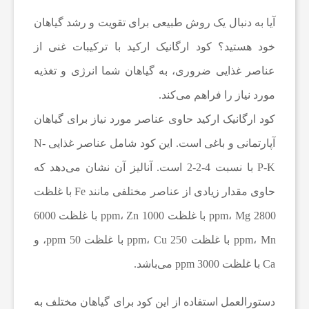
آیا به دنبال یک روش طبیعی برای تقویت و رشد گیاهان
د
خود هستید؟ کود ارگانیک ارکید با ترکیبات غنی از
عناصر غذایی ضروری، به گیاهان شما انرژی و تغذیه
ر
مورد نیاز را فراهم می‌کند.
کود ارگانیک ارکید حاوی عناصر مورد نیاز برای گیاهان
م
آپارتمانی و باغی است. این کود شامل عناصر غذایی N-
ا
P-K با نسبت 4-2-2 است. آنالیز آن نشان می‌دهد که
حاوی مقدار زیادی از عناصر مختلفی مانند Fe با غلظت
ن
2800 ppm، Mg با غلظت 1000 ppm، Zn با غلظت 6000
ppm، Mn با غلظت 250 ppm، Cu با غلظت 50 ppm، و
ی
Ca با غلظت 3000 ppm می‌باشد.
م
دستورالعمل استفاده از این کود برای گیاهان مختلف به