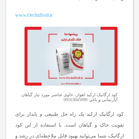
ه
www.OrchidSoil.ir
ا
د
م
ا
کود ارگانیک ارکید اهواز، حاوی عناصر مورد نیاز گیاهان
آپارتمانی و باغی 09163045090
،
کود ارگانیک ارکید یک راه حل طبیعی و پایدار برای
پ
تقویت خاک و گیاهان است. با استفاده از این کود
ارگانیک، شما می‌توانید بهبود قابل ملاحظه‌ای در رشد و