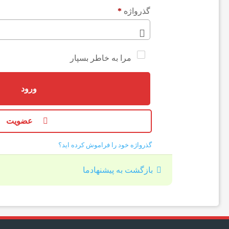
م
گذرواژه
*
ا
مرا به خاطر بسپار
پ
ورود
ز
عضویت
ش
گذرواژه خود را فراموش کرده اید؟
ک
بازگشت به پیشنهادما
ی
و