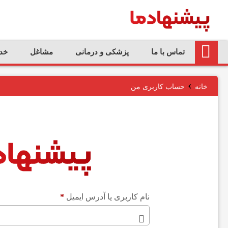
تماس با ما
پزشکی و درمانی
مشاغل
خد
ت
›
م
خانه
حساب کاربری من
ا
س
ب
نام کاربری یا آدرس ایمیل
*
ا