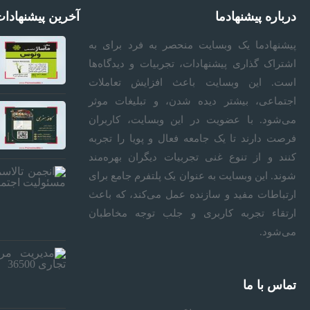
درباره پیشنهادما
آخرین پیشنهادا
د
پیشنهادما
یک وبسایت منحصر به فرد برای به
اشتراک گذاری پیشنهادات، تجربیات و دیدگاه‌ها
ر
است. این وبسایت باعث افزایش تعاملات
اجتماعی، بیشتر دیده شدن، و تبلیغات موثر
می‌شود. با عضویت در این وبسایت، کاربران
م
فرصت دارند تا یک جامعه فعال و پویا را تجربه
کنند و از تنوع غنی تجربیات دیگران بهره‌مند
ا
شوند. این وبسایت به عنوان یک پلتفرم جامع برای
ارتباطات مفید و سازنده عمل می‌کند، که باعث
ن
ارتقاء تجربه کاربری و جلب توجه مخاطبان
می‌شود.
ی
تماس با ما
م